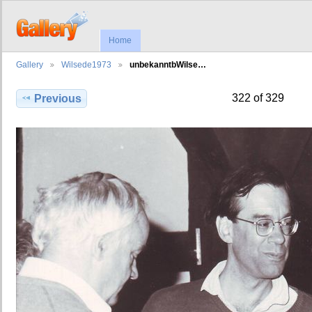
Home
Gallery
Wilsede1973
unbekanntbWilse…
322 of 329
Previous